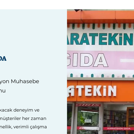
DA
syon Muhasebe
mu
alkacak deneyim ve
n müşteriler her zaman
ellik, verimli çalışma