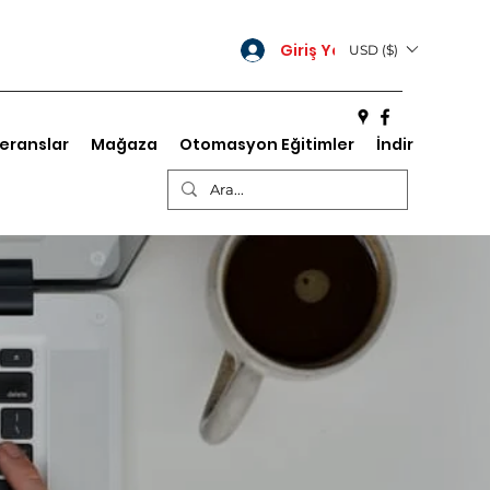
Giriş Yap
USD ($)
eranslar
Mağaza
Otomasyon Eğitimler
İndir