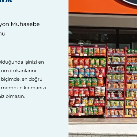
syon Muhasebe
mu
olduğunda işinizi en
 tüm imkanlarını
ir biçimde, en doğru
n memnun kalmanızı
iz olmasın.