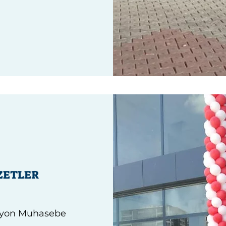
ZETLER
syon Muhasebe