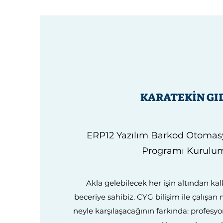
KARATEKİN GI
ERP12 Yazılım Barkod Otoma
Programı Kurulu
Akla gelebilecek her işin altından k
beceriye sahibiz. CYG bilişim ile çalışa
neyle karşılaşacağının farkında: profesyon