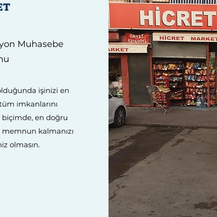
ET
syon Muhasebe
mu
olduğunda işinizi en
 tüm imkanlarını
ir biçimde, en doğru
n memnun kalmanızı
iz olmasın.