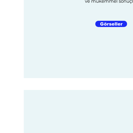
ve mükemmel sonuçl
Görseller