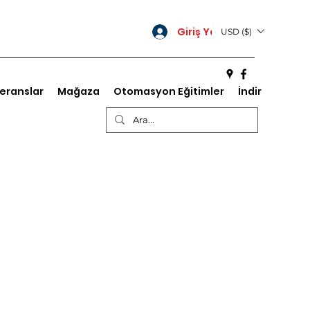
Giriş Yap
USD ($)
eranslar
Mağaza
Otomasyon Eğitimler
İndir