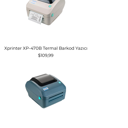
Xprinter XP-470B Termal Barkod Yazıcı
Fiyat
$109,99