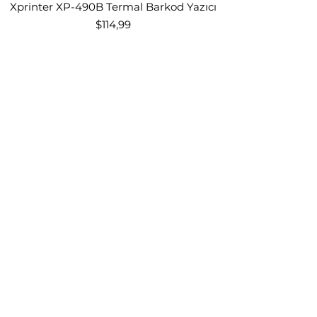
Xprinter XP-490B Termal Barkod Yazıcı
Fiyat
$114,99