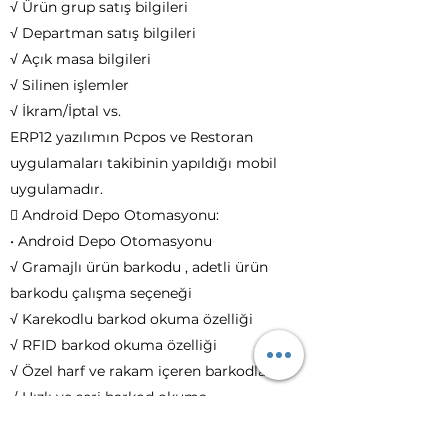
√ Ürün grup satış bilgileri
√ Departman satış bilgileri
√ Açık masa bilgileri
√ Silinen işlemler
√ İkram/İptal vs.
ERP12 yazılımın Pcpos ve Restoran
uygulamaları takibinin yapıldığı mobil
uygulamadır.
 Android Depo Otomasyonu:
• Android Depo Otomasyonu
√ Gramajlı ürün barkodu , adetli ürün
barkodu çalışma seçeneği
√ Karekodlu barkod okuma özelliği
√ RFID barkod okuma özelliği
√ Özel harf ve rakam içeren barkodlar
√ Hızlı ve seri barkod okuma
√ Seri ürün takibi